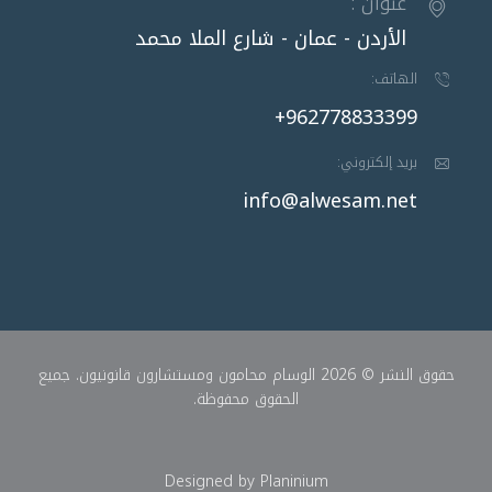
عنوان :
الأردن - عمان - شارع الملا محمد
الهاتف:
962778833399+
بريد إلكتروني:
info@alwesam.net
حقوق النشر © 2026 الوسام محامون ومستشارون قانونيون. جميع
الحقوق محفوظة.
Designed by
Planinium